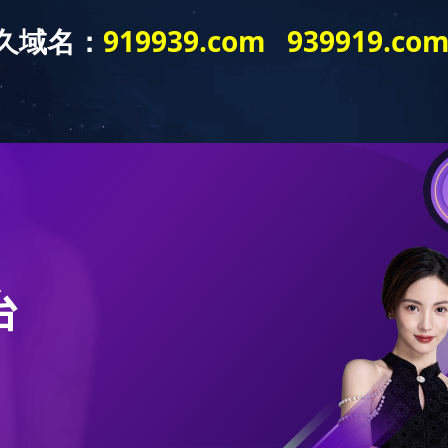
页
关于kaiyun.com
新闻中心
研发创新
产品中心
kaiyun.com
标签管理
其他
设备
kaiyun.com
投资者关系
加入kaiyun.com
战略与管理
董事会简介
人才理念
环境
信息披露
社会招聘