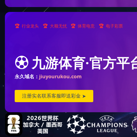
全球布局
半导体化学品
企业文化
有机氟化学品
联系kaiyun.com
营业执照
S