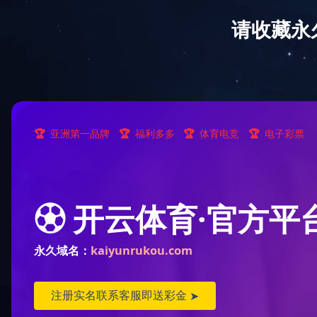
首
显示屏
穿戴
关于kaiyun.com
新闻中心
产品中心
企业简介
公司动态
电池化学品
发展历程
公告信息
电容化学品