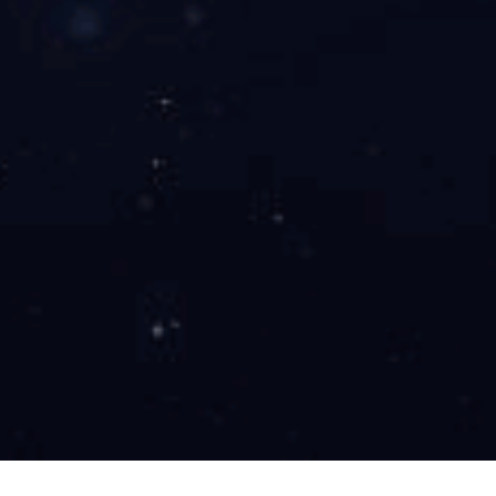
联系kaiyun.com
广东省深圳市坪山区昌业路开云（中国）Kaiyun·官方网站科技大厦19
楼
0755-89923768
capchem@capchem.com
官方微信公众号
官方视频号
开云（中国）Kaiyun·官方网站云商