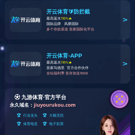
加入kaiyun.com
2025-11-18
创新驱动 造“氟”未来 | 海斯福亮相中国电力设备“五
新”展