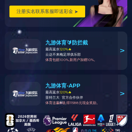
2025-11-14
创新引领升级！开云（中国）Kaiyun·官方网站荣获
第七届深圳工业大奖