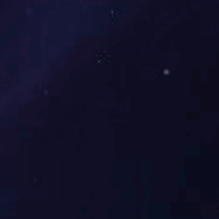
客户服务
客户满意度综合得分连续多年保持
在90分以上
未发生客户隐私泄露案件
客户投诉处理率达到100%