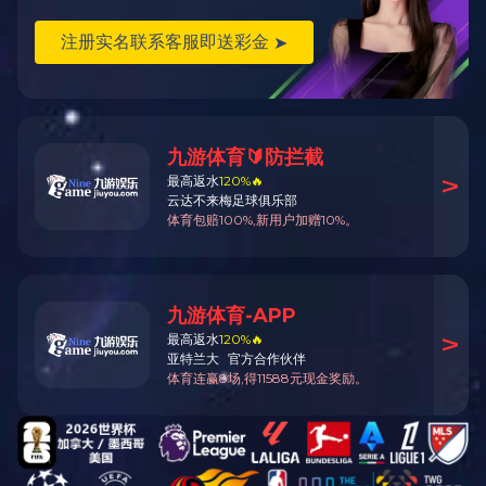
累计递交并被受理专利申请数量1,3
83项
应用于主营业务的发明专利数量40
4项
产品质量
成品一次合格率高达99.5%
原材料合格率提升到 96.8%