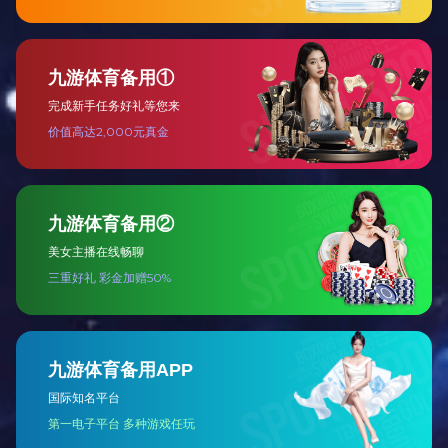
化学品安全
实施针对SVHCs的削减计划
开展集团全系产品PFAS识别，积极
开展PFAS替代 ，持续关注PFAS提
案动态