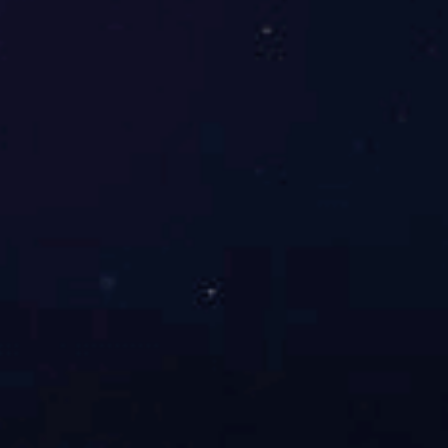
负责任供应链
核心物料供应商100%获得ISO 900
1质量管理体系认证
核心物料供应商100%签署《人权合
规和无冲突矿产声明》
面向91家核心物料供应商开展ISO 1
4067体系培训
超过91%的核心物料供应商完成CS
R协议签署
构建负责任矿产供应链尽职管理程
序