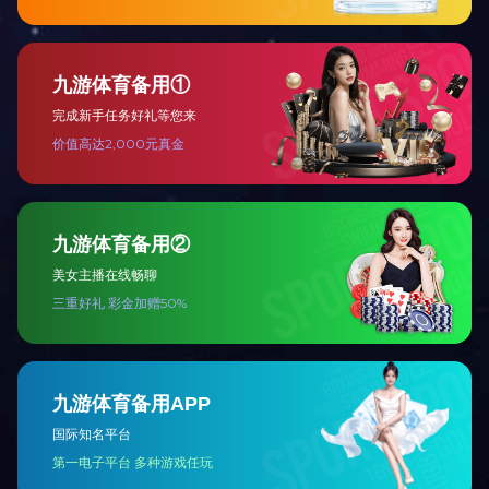
0755-89923768
capchem@capchem.com
官方微信公众号
官方视频号
开云（中国）Kaiyun·官方网站云商
营业执照
S
爱游戏手机版官方网站
|
华体会官方端网站登录入口
|
爱游戏体育平台