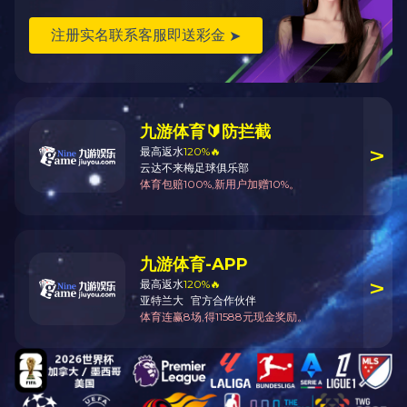
红外安防
LED背光材料
智能手机
照明领域
笔记本
最新新闻
宙邦化工南厂区提质增效综合技改项目 环境影响报告书征求意见稿
公示
海斯福全氟异丁腈：助力电力装备环保新时代
创新驱动 造“氟”未来 | 海斯福亮相中国电力设备“五新”展
南通开云（中国）Kaiyun·官方网站科技有限公司（一期）一般变动
环境影响分析（公示）